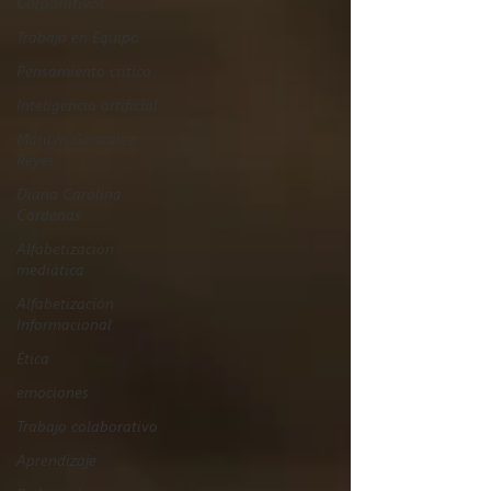
Corporativos
Trabajo en Equipo
Pensamiento crítico
Inteligencia artificial
Marilyn González
Reyes
Diana Carolina
Cárdenas
Alfabetización
mediática
Alfabetización
Informacional
Ética
emociones
Trabajo colaborativo
Aprendizaje