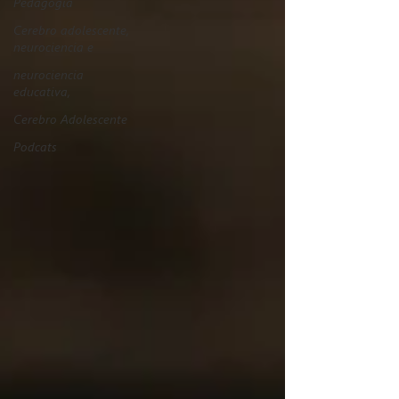
Pedagogía
Cerebro adolescente,
neurociencia e
neurociencia
educativa,
Cerebro Adolescente
Podcats