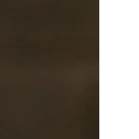
Emociones
Bullying
Educación digital
Ocio
Convivencia
organizacional
Inteligencia Artificial
formación docente
Liderazgo y Gestión 🧠
Desarrollo
Desarrollo Personal
Cultura
Organizacional
Transformación
Empresarial
Ética y Valores