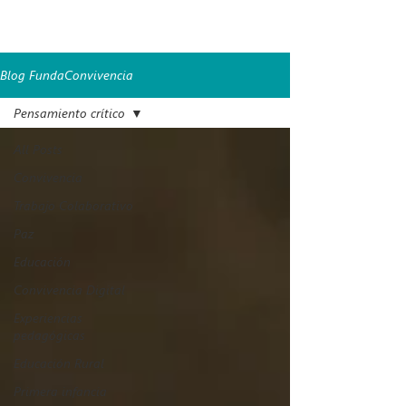
Disponible en: [Enlace a este artículo].
Licencia: Creative Commons Atribución-NoComercial
4.0 Internacional.
Blog FundaConvivencia
Pensamiento crítico
All Posts
Convivencia
Trabajo Colaborativo
Paz
Educación
Convivencia Digital
Experiencias
pedagógicas
Educación Rural
Primera infancia