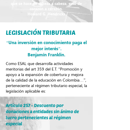
que se hace de cabeza a cabeza, sino de
corazón a corazón.
Howard G. Hendricks
LEGISLACIÓN TRIBUTARIA
“Una inversión en conocimiento paga el
mejor interés”.
Benjamín Franklin.
Como ESAL que desarrolla actividades
meritorias del art 359 del E.T. “Promoción y
apoyo a la expansión de cobertura y mejora
de la calidad de la educación en Colombia…”,
perteneciente al régimen tributario especial, la
legislación aplicable es:
Artículo 257 - Descuento por
donaciones a entidades sin ánimo de
lucro pertenecientes al régimen
especial