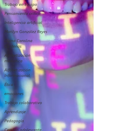
Trabajo en Equipo
Pensamiento crítico
Inteligencia artificial
Marilyn González Reyes
Diana Carolina
Cárdenas
Alfabetización
mediática
Alfabetización
Informacional
Ética
emociones
Trabajo colaborativo
Aprendizaje
Pedagogía
Cerebro adolescente,