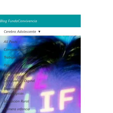
Disponible en: [Enlace a este artículo].
Licencia: Creative Commons Atribución-NoComercial
4.0 Internacional.
Blog FundaConvivencia
Cerebro Adolescente
All Posts
Convivencia
Trabajo Colaborativo
Paz
Educación
Convivencia Digital
Experiencias
pedagógicas
Educación Rural
Primera infancia