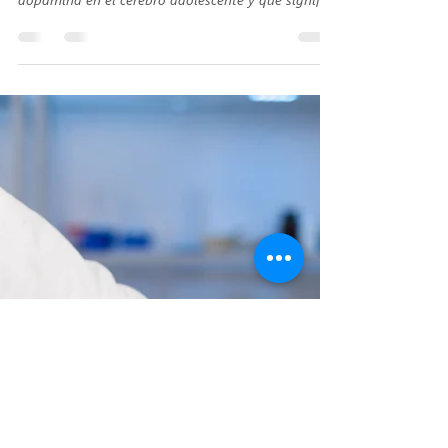
buscan riesgos y cómo entenderlos
¿Por qué los adolescentes buscan riesgos y
emociones intensas? Explicamos cómo funciona la
dopamina en el cerebro adolescente y qué significa
para docentes y familias.