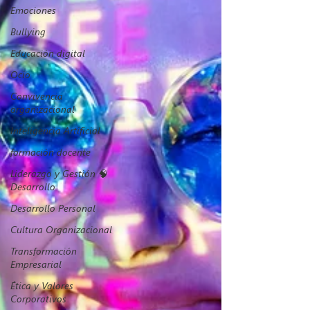
Emociones
Bullying
Educación digital
Ocio
Convivencia
organizacional
Inteligencia Artificial
formación docente
Liderazgo y Gestión 🧠
Desarrollo
Desarrollo Personal
Cultura Organizacional
Transformación
Empresarial
Ética y Valores
Corporativos