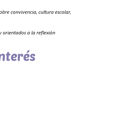
obre convivencia, cultura escolar,
 orientados a la reflexión
interés
Cómo citar esta publicación:
Autor.
(Año).
Título del artículo.
Blog Fundación Convivencia.
isponible en: [Enlace a este artículo].
ción-NoComercial 4.0 Internacional.