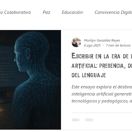
jo Colaborativo
Paz
Educación
Convivencia Digit
ducación Rural
Primera infancia
Emociones
Bull
Marilyn González Reyes
6 ago 2025
7 min de lectura
Escribir en la era de 
cional
Inteligencia Artificial
formación docente
artificial: presencia, 
del lenguaje
o
Desarrollo Personal
Cultura Organizacional
Tr
Este ensayo explora el destino
inteligencia artificial generat
tecnológicos y pedagógicos, 
Trabajo en Equipo
Pensamiento crítico
Inteligencia ar
automatizado desafía su dim
referencias a Muller, Salama,
Yagüe Jara, plantea una preg
escribir cuando el lenguaje p
ana Carolina Cárdenas
Alfabetización mediática
Alfab