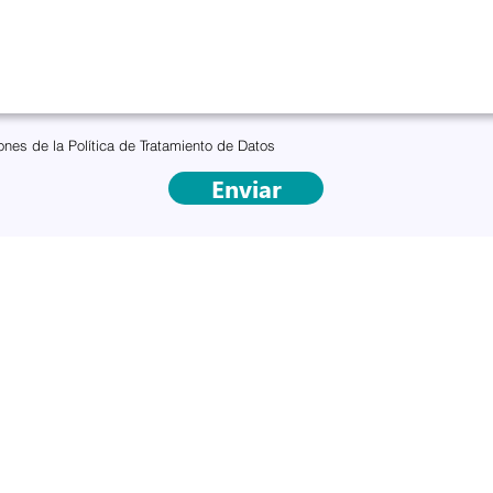
ones de la Política de Tratamiento de Datos
Enviar
Contáctanos
Carrera 16A # 78 - 65
Bogotá, Colombia
Cel: (+57) 305 927 1443 - (+57) 333 288 3454
(+57) (601) 2854057
comunicaciones@fundacionconvivencia.org