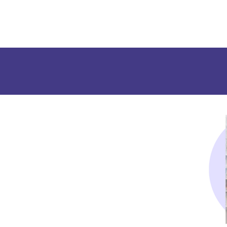
Ética
emociones
Traba