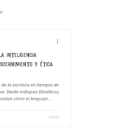
al
ying
Educación digital
la inteligencia
discernimiento y ética
ansformación Empresarial
 de la escritura en tiempos de
iva. Desde enfoques filosóficos,
analiza cómo el lenguaje
tificial
ensión humanista. Con
 Al-Turjman y de Vicente-
unta clave: ¿cómo enseñar a
uede generarse sin cuerpo ni
etización Informacional