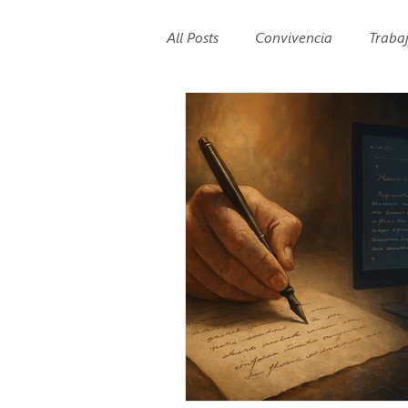
All Posts
Convivencia
Traba
Experiencias pedagógicas
E
Ocio
Convivencia organiza
Liderazgo y Gestión 🧠 Desarroll
Ética y Valores Corporativos
Marilyn González Reyes
Di