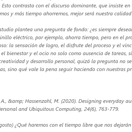
. Esto contrasta con el discurso dominante, que insiste e
os y más tiempo ahorremos, mejor será nuestra calidad 
estudio plantea una pregunta de fondo: ¿es siempre desea
nillo eléctrico, por ejemplo, ahorra tiempo, pero en el p
so: la sensación de logro, el disfrute del proceso y el vín
 el bienestar y el ocio no solo como ausencia de tareas, 
 creatividad y desarrollo personal, quizá la pregunta no 
as, sino qué vale la pena seguir haciendo con nuestras p
, A., &amp; Hassenzahl, M. (2020). Designing everyday a
Personal and Ubiquitous Computing, 24(6), 763-779.
agosto) ¿Qué haremos con el tiempo libre que nos dejarán 