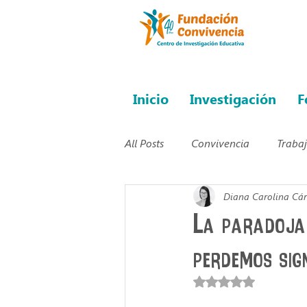
Inicio
Investigación
F
All Posts
Convivencia
Traba
Diana Carolina Cá
Experiencias pedagógicas
E
La paradoja
perdemos sig
Ocio
Convivencia organiza
Obtuvo NaN de 5 es