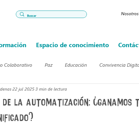
Nosotros
ormación
Espacio de conocimiento
Contác
jo Colaborativo
Paz
Educación
Convivencia Digita
rdenas
22 jul 2025
3 min de lectura
ducación Rural
Primera infancia
Emociones
Bully
 de la automatización: ¿ganamos t
nificado?
cional
Inteligencia Artificial
formación docente
trellas.