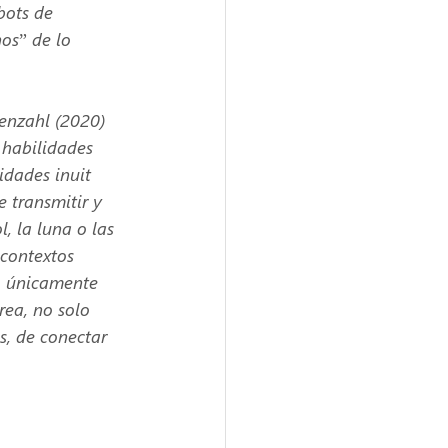
bots de 
os” de lo 
enzahl (2020) 
habilidades 
idades inuit 
e transmitir y 
, la luna o las 
 contextos 
o únicamente 
rea, no solo 
s, de conectar 