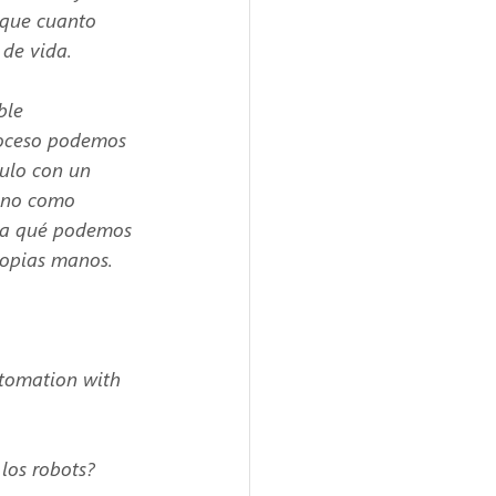
n que cuanto
de vida.
ble 
roceso podemos 
culo con un 
sino como 
sea qué podemos 
ropias manos.
utomation with
los robots?