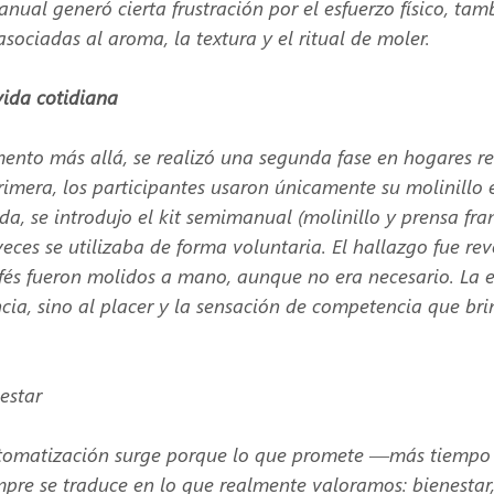
ual generó cierta frustración por el esfuerzo físico, tam
sociadas al aroma, la textura y el ritual de moler.
vida cotidiana
mento más allá, se realizó una segunda fase en hogares re
imera, los participantes usaron únicamente su molinillo e
da, se introdujo el kit semimanual (molinillo y prensa fran
eces se utilizaba de forma voluntaria. El hallazgo fue rev
afés fueron molidos a mano, aunque no era necesario. La e
ncia, sino al placer y la sensación de competencia que bri
nestar
tomatización surge porque lo que promete —más tiempo l
e se traduce en lo que realmente valoramos: bienestar,