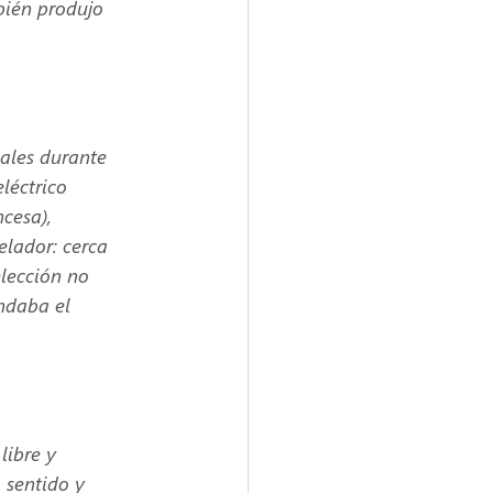
bién produjo 
ales durante 
léctrico 
cesa), 
elador: cerca 
lección no 
ndaba el 
ibre y 
 sentido y 