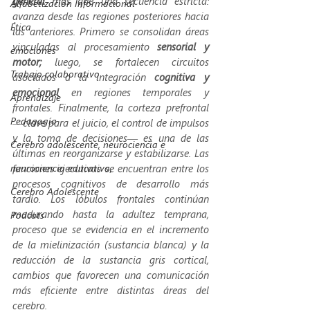
general
 más que una secuencia estricta: 
Alfabetización Informacional
avanza desde las regiones posteriores hacia 
Ética
las anteriores. Primero se consolidan áreas 
vinculadas al procesamiento 
sensorial y 
emociones
motor;
 luego, se fortalecen circuitos 
Trabajo colaborativo
asociados a la integración 
cognitiva y 
emocional
 en regiones temporales y 
Aprendizaje
frontales. Finalmente, la corteza prefrontal 
Pedagogía
—clave para el juicio, el control de impulsos 
y la toma de decisiones— es una de las 
Cerebro adolescente, neurociencia e
últimas en reorganizarse y estabilizarse. Las 
neurociencia educativa,
funciones ejecutivas se encuentran entre los 
procesos cognitivos de desarrollo más 
Cerebro Adolescente
tardío. Los lóbulos frontales continúan 
madurando hasta la adultez temprana, 
Podcats
proceso que se evidencia en el incremento 
de la mielinización (sustancia blanca) y la 
reducción de la sustancia gris cortical, 
cambios que favorecen una comunicación 
más eficiente entre distintas áreas del 
cerebro.