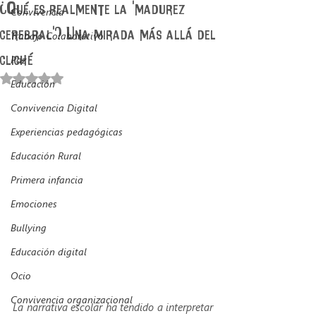
¿Qué es realmente la 'madurez
Convivencia
cerebral'? Una mirada más allá del
Trabajo Colaborativo
cliché
Paz
Obtuvo NaN de 5 estrellas.
Educación
Convivencia Digital
Experiencias pedagógicas
Educación Rural
Primera infancia
Emociones
Bullying
Educación digital
Ocio
Convivencia organizacional
La narrativa escolar ha tendido a interpretar 