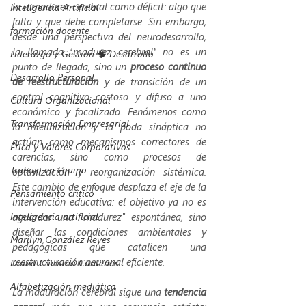
la inmadurez cerebral como déficit: algo que 
Inteligencia Artificial
falta y que debe completarse. Sin embargo, 
formación docente
desde una perspectiva del neurodesarrollo, 
la llamada ‘madurez cerebral’ no es un 
Liderazgo y Gestión 🧠 Desarrollo
punto de llegada, sino un 
proceso continuo 
Desarrollo Personal
de reestructuración 
y de transición de un 
control cognitivo costoso y difuso a uno 
Cultura Organizacional
económico y focalizado. Fenómenos como 
Transformación Empresarial
la mielinización y la poda sináptica no 
actúan como mecanismos correctores de 
Ética y Valores Corporativos
carencias, sino como procesos de 
Trabajo en Equipo
optimización y reorganización sistémica. 
Este cambio de enfoque desplaza el eje de la 
Pensamiento crítico
intervención educativa: el objetivo ya no es 
Inteligencia artificial
aguardar una "madurez" espontánea, sino 
diseñar las condiciones ambientales y 
Marilyn González Reyes
pedagógicas que catalicen una 
reestructuración neuronal eficiente.
Diana Carolina Cárdenas
Alfabetización mediática
La maduración cerebral sigue una 
tendencia 