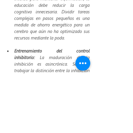
educación debe reducir la carga 
cognitiva innecesaria. Dividir tareas 
complejas en pasos pequeños es una 
medida de ahorro energético para un 
cerebro que aún no ha optimizado sus 
recursos mediante la poda.
Entrenamiento del control 
inhibitorio:
 La maduración de la 
inhibición es asincrónica. Se debe 
trabajar la distinción entre la inhibición 
atencional (filtrar el ruido) y la de 
acción (frenar una respuesta impulsiva).
Ambientes de aprendizaje ricos y 
recurrentes:
 Para que la poda sináptica 
sea efectiva, el entorno debe ofrecer 
experiencias que "disparen" juntas con 
frecuencia. La fragmentación excesiva 
del conocimiento impide que las 