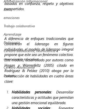
Alfabetización Informacional
basadas en confianza, respeto y objetivos 
compartidos.
Ética
emociones
Trabajo colaborativo
Aprendizaje
A diferencia de enfoques tradicionales que 
Pedagogía
concentran el liderazgo en figuras 
individuales, el modelo de liderazgo integral 
Cerebro adolescente, neurociencia e
propone que este sea un fenómeno colectivo. 
neurociencia educativa,
Este modelo, desarrollado por autores como 
Hogan y Warrenfeltz (2005) citado en 
Cerebro Adolescente
Rodríguez & Peláez (2010) aboga por la 
Podcats
construcción de habilidades en cuatro áreas 
clave:
Habilidades personales
: Desarrollar 
características y actitudes que permitan 
una gestión emocional equilibrada.
Habilidades sociales
: Fomentar 