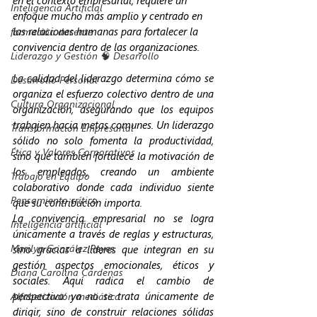
Inteligencia Artificial
enfoque mucho más amplio y centrado en 
las relaciones humanas para fortalecer la 
formación docente
convivencia dentro de las organizaciones.
Liderazgo y Gestión 🧠 Desarrollo
La calidad del liderazgo determina cómo se 
Desarrollo Personal
organiza el esfuerzo colectivo dentro de una 
Cultura Organizacional
organización, asegurando que los equipos 
trabajen hacia metas comunes. Un liderazgo 
Transformación Empresarial
sólido no solo fomenta la productividad, 
Ética y Valores Corporativos
sino que también fortalece la motivación de 
los empleados, creando un ambiente 
Trabajo en Equipo
colaborativo donde cada individuo siente 
Pensamiento crítico
que su contribución importa.
La convivencia empresarial no se logra 
Inteligencia artificial
únicamente a través de reglas y estructuras, 
Marilyn González Reyes
sino gracias a líderes que integran en su 
gestión aspectos emocionales, éticos y 
Diana Carolina Cárdenas
sociales. Aquí radica el cambio de 
perspectiva: ya no se trata únicamente de 
Alfabetización mediática
dirigir, sino de construir relaciones sólidas 