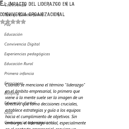
El impacto del liderazgo en la
Convivencia
convivencia organizacional
Trabajo Colaborativo
Obtuvo NaN de 5 estrellas.
Paz
Educación
Convivencia Digital
Experiencias pedagógicas
Educación Rural
Primera infancia
Emociones
Cuando se menciona el término "liderazgo" 
en el ámbito empresarial, lo primero que 
Bullying
viene a la mente suele ser la imagen de un 
Educación digital
directivo que toma decisiones cruciales, 
establece estrategias y guía a los equipos 
Ocio
hacia el cumplimiento de objetivos. Sin 
Convivencia organizacional
embargo, el liderazgo actual, especialmente 
en el contexto empresarial, requiere un 