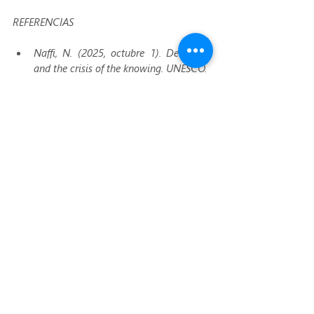
REFERENCIAS
Naffi, N. (2025, octubre 1). 
Deepfakes 
and the crisis of the knowing
. UNESCO.
García, F. (2021). 
Deepfakes: el próximo 
reto en la detección de noticias falsas
. 
Anàlisi
, 64.
Jiménez, I. (2025). 
La difícil convivencia 
entre la inteligencia artificial y los 
derechos fundamentales: la tecnología 
deepfake
.
DW Español. (2020, marzo 9). 
¿Qué son 
los deepfakes? Los trucos para detectar 
falsificaciones de videos
. Deutsche 
Welle.
convivencia
deepfakes
confianza
verdad
Convivencia
Convivencia organizacional