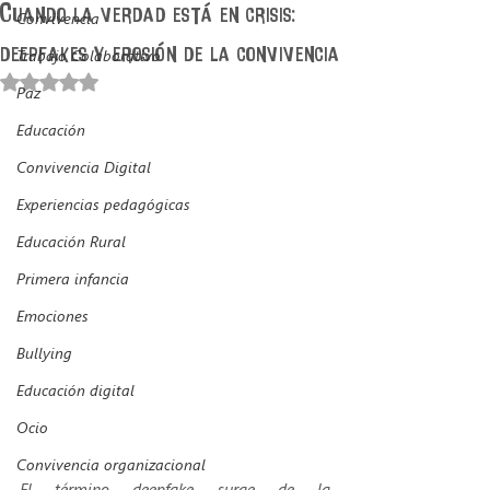
Cuando la verdad está en crisis:
Convivencia
deepfakes y erosión de la convivencia
Trabajo Colaborativo
Obtuvo NaN de 5 estrellas.
Paz
Educación
Convivencia Digital
Experiencias pedagógicas
Educación Rural
Primera infancia
Emociones
Bullying
Educación digital
Ocio
Convivencia organizacional
El término 
deepfake
 surge de la 