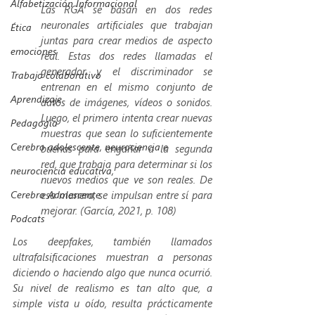
Alfabetización Informacional
Las RGA se basan en dos redes 
neuronales artificiales que trabajan 
Ética
juntas para crear medios de aspecto 
emociones
real. Estas dos redes llamadas el 
generador y el discriminador se 
Trabajo colaborativo
entrenan en el mismo conjunto de 
Aprendizaje
datos de imágenes, vídeos o sonidos. 
Luego, el primero intenta crear nuevas 
Pedagogía
muestras que sean lo suficientemente 
Cerebro adolescente, neurociencia e
buenas para engañar a la segunda 
red, que trabaja para determinar si los 
neurociencia educativa,
nuevos medios que ve son reales. De 
Cerebro Adolescente
esa manera, se impulsan entre sí para 
mejorar. (García, 2021, p. 108)
Podcats
Los 
deepfakes
, también llamados 
ultrafalsificaciones muestran a personas 
diciendo o haciendo algo que nunca ocurrió. 
Su nivel de realismo es tan alto que, a 
simple vista u oído, resulta prácticamente 