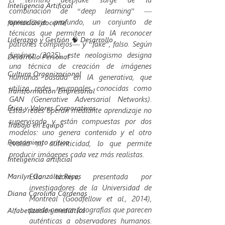
Inteligencia Artificial
combinación de “deep learning” —
aprendizaje profundo, un conjunto de 
formación docente
técnicas que permiten a la IA reconocer 
Liderazgo y Gestión 🧠 Desarrollo
patrones complejos— y “fake”, falso. Según 
Jiménez (2025), este neologismo designa 
Desarrollo Personal
una técnica de creación de imágenes 
Cultura Organizacional
humanas basada en IA generativa, que 
utiliza redes neuronales conocidas como 
Transformación Empresarial
GAN (
Generative Adversarial Networks
). 
Ética y Valores Corporativos
Estas redes operan mediante aprendizaje no 
supervisado y están compuestas por dos 
Trabajo en Equipo
modelos: uno genera contenido y el otro 
Pensamiento crítico
evalúa su autenticidad, lo que permite 
producir imágenes cada vez más realistas.
Inteligencia artificial
Marilyn González Reyes
Esta técnica, presentada por 
investigadores de la Universidad de 
Diana Carolina Cárdenas
Montreal (Goodfellow et al., 2014), 
puede generar fotografías que parecen 
Alfabetización mediática
auténticas a observadores humanos. 