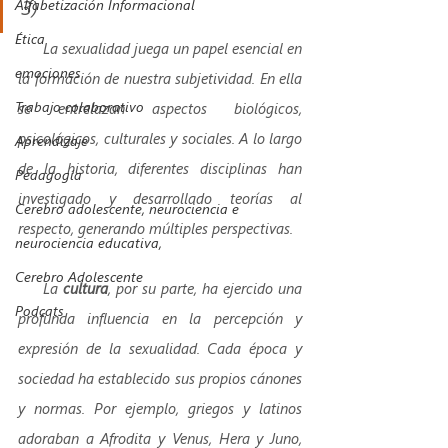
3)
Alfabetización Informacional
Ética
      La sexualidad juega un papel esencial en 
emociones
la formación de nuestra subjetividad. En ella 
Trabajo colaborativo
se entrelazan aspectos biológicos, 
psicológicos, culturales y sociales. A lo largo 
Aprendizaje
de la historia, diferentes disciplinas han 
Pedagogía
investigado y desarrollado teorías al 
Cerebro adolescente, neurociencia e
respecto, generando múltiples perspectivas. 
neurociencia educativa,
Cerebro Adolescente
     La 
cultura
, por su parte, ha ejercido una 
Podcats
profunda influencia en la percepción y 
expresión de la sexualidad. Cada época y 
sociedad ha establecido sus propios cánones 
y normas. Por ejemplo, griegos y latinos 
adoraban a Afrodita y Venus, Hera y Juno, 