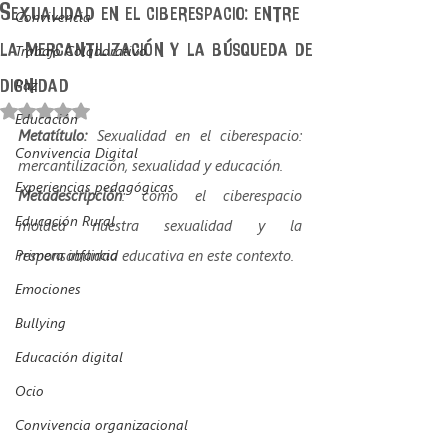
Sexualidad en el ciberespacio: entre
Convivencia
la mercantilización y la búsqueda de
Trabajo Colaborativo
dignidad
Paz
Obtuvo NaN de 5 estrellas.
Educación
Metatítulo:
 Sexualidad en el ciberespacio: 
Convivencia Digital
mercantilización, sexualidad y educación.
Experiencias pedagógicas
Metadescripción
: cómo el ciberespacio 
Educación Rural
moldea nuestra sexualidad y la 
Primera infancia
responsabilidad educativa en este contexto. 
Emociones
Bullying
Educación digital
Ocio
Convivencia organizacional