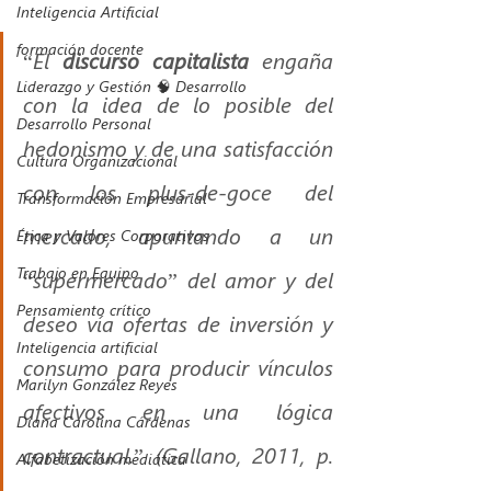
Inteligencia Artificial
formación docente
“El 
discurso capitalista 
engaña 
Liderazgo y Gestión 🧠 Desarrollo
con la idea de lo posible del 
Desarrollo Personal
hedonismo y de una satisfacción 
Cultura Organizacional
con los plus-de-goce del 
Transformación Empresarial
mercado, apuntando a un 
Ética y Valores Corporativos
Trabajo en Equipo
“supermercado” del amor y del 
Pensamiento crítico
deseo vía ofertas de inversión y 
Inteligencia artificial
consumo para producir vínculos 
Marilyn González Reyes
afectivos en una lógica 
Diana Carolina Cárdenas
contractual.” (Gallano, 2011, p. 
Alfabetización mediática