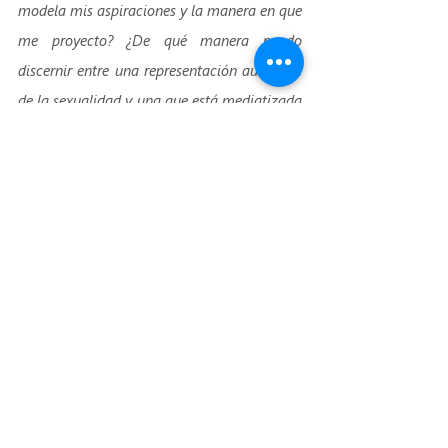
modela mis aspiraciones y la manera en que 
me proyecto? ¿De qué manera puedo 
discernir entre una representación auténtica 
de la sexualidad y una que está mediatizada 
por intereses comerciales o de mercado? 
¿De qué forma el modelo de vida 
predominante repercute en nuestro 
equilibrio emocional y bienestar general? Y, 
esencialmente, ¿Cómo puedo contribuir a 
crear un ambiente donde las próximas 
generaciones tengan la posibilidad de 
descubrir y comprender su sexualidad con 
un enfoque en el cuidado propio y hacia los 
demás?