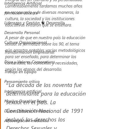
Inteligencia Artificial
Lamentablemente tardamos muchos años 
en reconocerlo y de diversas maneras, la 
formación docente
cultura, la sociedad y las instituciones 
Liderazgo y Gestión 🧠 Desarrollo
educativas evitaron que se enseñara. 
Desarrollo Personal
A pesar de que en nuestro país la educación 
Cultura Organizacional
sexual se formalizó sobre los 90, el tema 
aún arrastra notables vacíos metodológicos 
Transformación Empresarial
para ser enseñado, para determinar los 
Ética y Valores Corporativos
contenidos, los contextos y necesidades, 
según las etapas del desarrollo. 
Trabajo en Equipo
Pensamiento crítico
“La década de los noventa fue 
Inteligencia artificial
determinante para la educación 
sexual en el país. La 
Marilyn González Reyes
Constitución Nacional de 1991 
Diana Carolina Cárdenas
incluyó los derechos los 
Alfabetización mediática
Derechos Sexuales y 