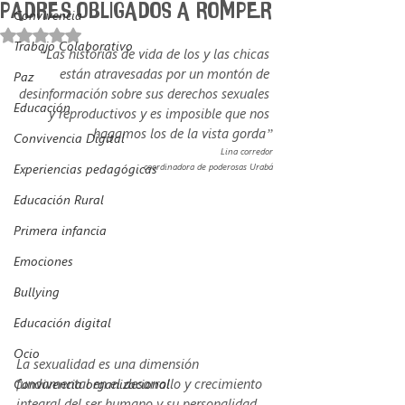
PADRES OBLIGADOS A ROMPER
Convivencia
Obtuvo NaN de 5 estrellas.
Trabajo Colaborativo
“Las historias de vida de los y las chicas 
están atravesadas por un montón de 
Paz
desinformación sobre sus derechos sexuales 
Educación
y reproductivos y es imposible que nos 
hagamos los de la vista gorda”
Convivencia Digital
Lina corredor
Experiencias pedagógicas
coordinadora de poderosas Urabá
Educación Rural
Primera infancia
Emociones
Bullying
Educación digital
Ocio
La sexualidad es una dimensión 
fundamental en el desarrollo y crecimiento 
Convivencia organizacional
integral del ser humano y su personalidad. 