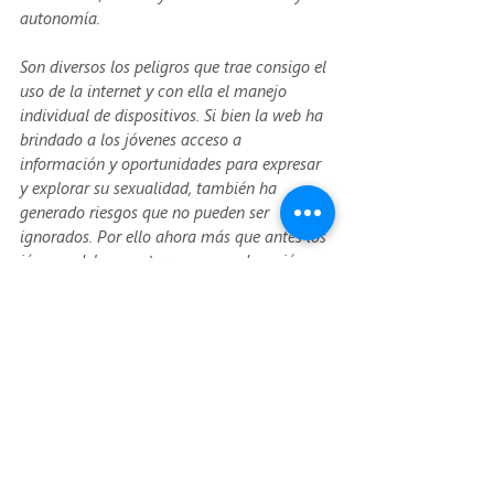
autonomía.
Son diversos los peligros que trae consigo el 
uso de la internet y con ella el manejo 
individual de dispositivos. Si bien la web ha 
brindado a los jóvenes acceso a 
información y oportunidades para expresar 
y explorar su sexualidad, también ha 
generado riesgos que no pueden ser 
ignorados. Por ello ahora más que antes los 
jóvenes deben contar con una educación 
sexual integral que les brinde las 
herramientas necesarias para navegar de 
manera segura y saludable en el escenario 
digital. Requieren de valores, 
acompañamiento y orientación de sus 
padres y/o adultos responsables para 
desarrollar habilidades para el pensamiento 
crítico y la toma de decisiones consciente 
frente a los retos que se presenten en el uso 