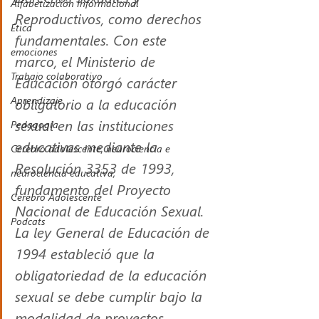
Alfabetización Informacional
Reproductivos, como derechos 
Ética
fundamentales. Con este 
emociones
marco, el Ministerio de 
Trabajo colaborativo
Educación otorgó carácter 
Aprendizaje
obligatorio a la educación 
sexual en las instituciones 
Pedagogía
educativas mediante la 
Cerebro adolescente, neurociencia e
Resolución 3353 de 1993, 
neurociencia educativa,
fundamento del Proyecto 
Cerebro Adolescente
Nacional de Educación Sexual. 
Podcats
La ley General de Educación de 
1994 estableció que la 
obligatoriedad de la educación 
sexual se debe cumplir bajo la 
modalidad de proyectos 