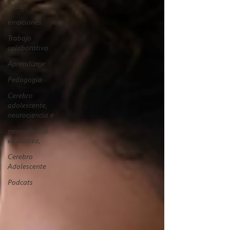
Ética
emociones
Trabajo
colaborativo
Aprendizaje
Pedagogía
Cerebro
adolescente,
neurociencia e
neurociencia
educativa,
Cerebro
Adolescente
Podcats