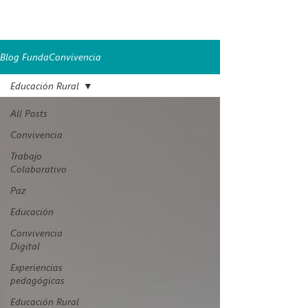
Disponible en: [Enlace a este artículo].
Licencia: Creative Commons Atribución-NoComercial
4.0 Internacional.
Blog FundaConvivencia
Educación Rural
All Posts
Convivencia
Trabajo
Colaborativo
Paz
Educación
Convivencia
Digital
Experiencias
pedagógicas
Educación Rural