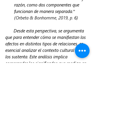
razón, como dos componentes que 
funcionan de manera separada.” 
(
Orbeta & Bonhomme, 2019, p.
 6)
       Desde esta perspectiva, se argumenta 
que para entender cómo se manifiestan los 
afectos en distintos tipos de relaciones, es 
esencial analizar el contexto cultural que 
los sustenta. Este análisis implica 
comprender los significados que median en 
esas relaciones y cómo estos impactan en 
la expresión y apreciación de las 
emociones. Además, considerando que el 
entorno cultural desempeña un papel 
crucial en cómo se expresan y manejan las 
emociones, la educación emocional debe 
integrar un entendimiento de cómo las 
normas y valores culturales influencian la 
emocionalidad. 