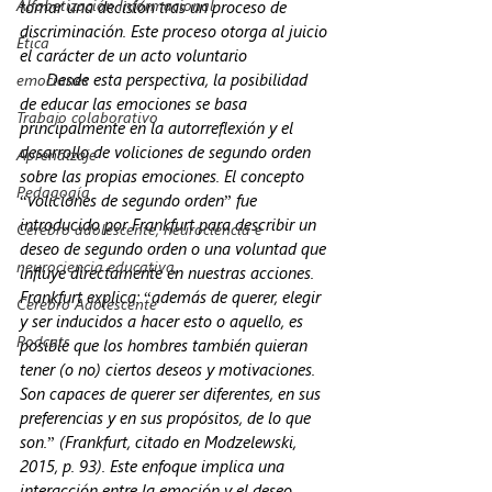
Alfabetización Informacional
tomar una decisión tras un proceso de 
discriminación. Este proceso otorga al juicio 
Ética
el carácter de un acto voluntario
      Desde esta perspectiva, la posibilidad 
emociones
de educar las emociones se basa 
Trabajo colaborativo
principalmente en la autorreflexión y el 
desarrollo de voliciones de segundo orden 
Aprendizaje
sobre las propias emociones. El concepto 
Pedagogía
“voliciones de segundo orden” fue 
introducido por Frankfurt para describir un 
Cerebro adolescente, neurociencia e
deseo de segundo orden o una voluntad que 
neurociencia educativa,
influye directamente en nuestras acciones. 
Frankfurt explica: “además de querer, elegir 
Cerebro Adolescente
y ser inducidos a hacer esto o aquello, es 
Podcats
posible que los hombres también quieran 
tener (o no) ciertos deseos y motivaciones. 
Son capaces de querer ser diferentes, en sus 
preferencias y en sus propósitos, de lo que 
son.” (Frankfurt, citado en Modzelewski, 
2015, p. 93). Este enfoque implica una 
interacción entre la emoción y el deseo, 