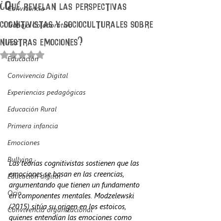
¿Qué revelan las perspectivas
Convivencia
cognitivistas y socioculturales sobre
Trabajo Colaborativo
nuestras emociones?
Paz
Obtuvo NaN de 5 estrellas.
Educación
Convivencia Digital
Experiencias pedagógicas
Educación Rural
Primera infancia
Emociones
Bullying
Las teorías cognitivistas sostienen que las 
emociones se basan en las creencias, 
Educación digital
argumentando que tienen un fundamento 
Ocio
en componentes mentales. Modzelewski 
(2015) sitúa su origen en los estoicos, 
Convivencia organizacional
quienes entendían las emociones como 