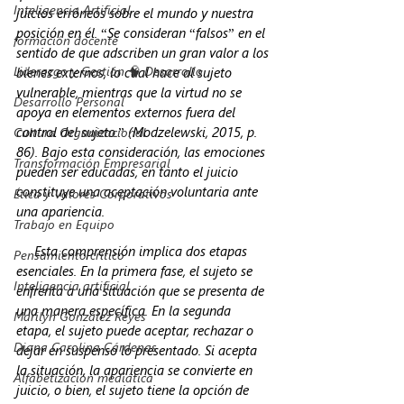
Inteligencia Artificial
juicios erróneos sobre el mundo y nuestra 
posición en él. “Se consideran “falsos” en el 
formación docente
sentido de que adscriben un gran valor a los 
Liderazgo y Gestión 🧠 Desarrollo
bienes externos, lo cual hace al sujeto 
vulnerable, mientras que la virtud no se 
Desarrollo Personal
apoya en elementos externos fuera del 
control del sujeto.” (Modzelewski, 2015, p. 
Cultura Organizacional
86). Bajo esta consideración, las emociones 
Transformación Empresarial
pueden ser educadas, en tanto el juicio 
constituye una aceptación voluntaria ante 
Ética y Valores Corporativos
una apariencia. 
Trabajo en Equipo
     Esta comprensión implica dos etapas 
Pensamiento crítico
esenciales. En la primera fase, el sujeto se 
Inteligencia artificial
enfrenta a una situación que se presenta de 
una manera específica. En la segunda 
Marilyn González Reyes
etapa, el sujeto puede aceptar, rechazar o 
Diana Carolina Cárdenas
dejar en suspenso lo presentado. Si acepta 
la situación, la apariencia se convierte en 
Alfabetización mediática
juicio, o bien, el sujeto tiene la opción de 