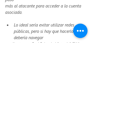
más al atacante para acceder a la cuenta 
asociada.
Lo ideal sería evitar utilizar redes 
públicas, pero si hay que hacerlo se 
debería navegar
mediante una Red Privada Virtual (VPN), 
un servicio que sirve de puente de 
comunicación
entre el navegador y el host de un sitio web. 
Cifra datos importantes como contraseñas,
ubicación, historial del navegador y 
dirección IP. Las redes wifi públicas pueden 
estar
hackeadas y los atacantes pueden estar 
obteniendo los datos de navegación de los 
usuarios
sin que estos se den cuenta.
Navegar de modo incógnito por internet 