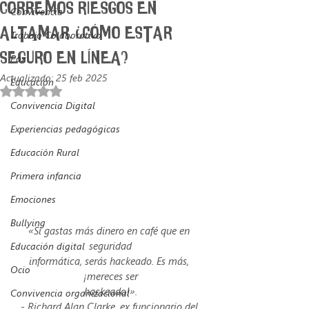
CORREMOS RIESGOS EN
Convivencia
ALTAMAR. ¿CÓMO ESTAR
Trabajo Colaborativo
SEGURO EN LÍNEA?
Paz
Actualizado:
25 feb 2025
Educación
Obtuvo NaN de 5 estrellas.
Convivencia Digital
Experiencias pedagógicas
Educación Rural
Primera infancia
Emociones
Bullying
«Si gastas más dinero en café que en 
seguridad
Educación digital
informática, serás hackeado. Es más, 
Ocio
¡mereces ser
hackeado!».
Convivencia organizacional
- Richard Alan Clarke, ex funcionario del 