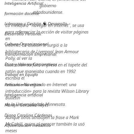
Inteligencia Artificial
gobierno
estadounidense.
formación docente
Liderazgo y Gestión 🧠 Desarrollo
La metáfora “navegar en internet", se usa 
para referenciar la acción de visitar páginas 
Desarrollo Personal
en
Cultura Organizacional
internet. La alusión le surgió a la 
bibliotecaria de Liverpool Jean Armour 
Transformación Empresarial
Polly, al ver la
Ética y Valores Corporativos
ilustración surfista impresa en el tapete del 
ratón que manejaba cuando en 1992 
Trabajo en Equipo
escribía el
artículo «Navegando en Internet: una 
Pensamiento crítico
introducción» para la revista Wilson Library 
Inteligencia artificial
Bulletin
de la Universidad de Minnesota.
Marilyn González Reyes
Diana Carolina Cárdenas
Aunque otros atribuyen la frase a Mark 
McCahill, quien al parecer también la usó 
Alfabetización mediática
meses