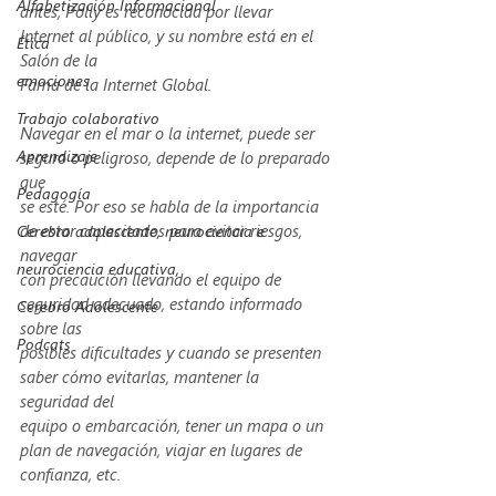
Alfabetización Informacional
antes, Polly es reconocida por llevar 
Internet al público, y su nombre está en el 
Ética
Salón de la
emociones
Fama de la Internet Global.
Trabajo colaborativo
Navegar en el mar o la internet, puede ser 
Aprendizaje
seguro o peligroso, depende de lo preparado 
que
Pedagogía
se esté. Por eso se habla de la importancia 
de estar capacitados para evitar riesgos, 
Cerebro adolescente, neurociencia e
navegar
neurociencia educativa,
con precaución llevando el equipo de 
seguridad adecuado, estando informado 
Cerebro Adolescente
sobre las
Podcats
posibles dificultades y cuando se presenten 
saber cómo evitarlas, mantener la 
seguridad del
equipo o embarcación, tener un mapa o un 
plan de navegación, viajar en lugares de
confianza, etc.