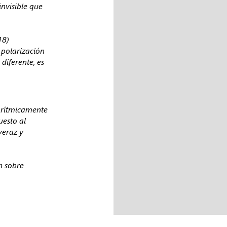
invisible que
18)
 polarización
 diferente, es
gorítmicamente
uesto al
veraz y
n sobre