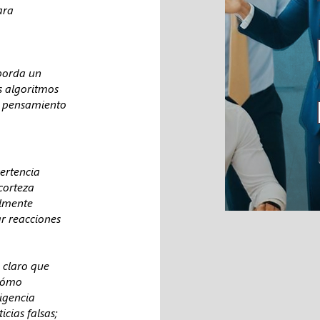
ara
aborda un
s algoritmos
el pensamiento
vertencia
corteza
almente
r reacciones
 claro que
 cómo
igencia
cias falsas;