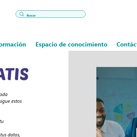
ormación
Espacio de conocimiento
Contác
ATIS
lada
 sigue estos
tu
tus datos,