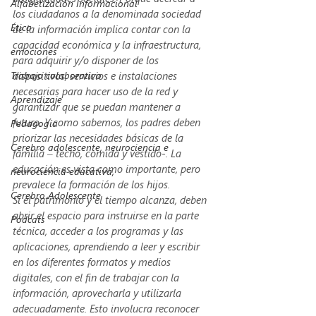
Alfabetización Informacional
los ciudadanos a la denominada sociedad 
Ética
de la información implica contar con la 
capacidad económica y la infraestructura, 
emociones
para adquirir y/o disponer de los 
Trabajo colaborativo
dispositivos, servicios e instalaciones 
necesarias para hacer uso de la red y 
Aprendizaje
garantizar que se puedan mantener a 
futuro. Y como sabemos, los padres deben 
Pedagogía
priorizar las necesidades básicas de la 
Cerebro adolescente, neurociencia e
familia – techo, comida y vestido-. La 
educación es vista como importante, pero 
neurociencia educativa,
prevalece la formación de los hijos.    
Cerebro Adolescente
Si el patrimonio y el tiempo alcanza, deben 
abrir el espacio para instruirse en la parte 
Podcats
técnica, acceder a los programas y las 
aplicaciones, aprendiendo a leer y escribir 
en los diferentes formatos y medios 
digitales, con el fin de trabajar con la 
información, aprovecharla y utilizarla 
adecuadamente. Esto involucra reconocer 