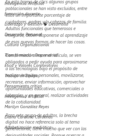
En esta trama de clics algunos grupos 
Inteligencia Artificial
poblacionales se han visto excluidos, entre 
formación docente
ellos un importante porcentaje de 
cuidadores, padres y/o cabezas de familia. 
Liderazgo y Gestión 🧠 Desarrollo
Adultos funcionales que temerosos e 
Desarrollo Personal
inseguros, deben disponerse al aprendizaje 
de esas nuevas formas de hacer las cosas. 
Cultura Organizacional
Transformación Empresarial
Con el miedo a hacer el ridículo, se ven 
obligados a pedir ayuda para aproximarse 
Ética y Valores Corporativos
a las tecnologías bajo el propósito de 
realizar trámites personales, movilizarse, 
Trabajo en Equipo
recrearse, enviar información, aprovechar 
Pensamiento crítico
oportunidades educativas, comerciales o 
laborales, y en general, realizar actividades 
Inteligencia artificial
de la cotidianidad. 
Marilyn González Reyes
Para este grupo de adultos, la brecha 
Diana Carolina Cárdenas
digital no hace referencia solo al tema 
Alfabetización mediática
generacional, tiene mucho que ver con las 
desigualdades sociales. Porque acercar a 