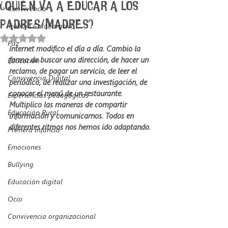
¿QUIÉN VA A EDUCAR A LOS
Convivencia
PADRES/MADRES?
Trabajo Colaborativo
Obtuvo NaN de 5 estrellas.
Paz
Internet modifico el día a día. Cambio la 
forma de buscar una dirección, de hacer un 
Educación
reclamo, de pagar un servicio, de leer el 
Convivencia Digital
periódico, de realizar una investigación, de 
conocer el menú de un restaurante. 
Experiencias pedagógicas
Multiplico las maneras de compartir 
Educación Rural
información y comunicarnos. Todos en 
diferentes ritmos nos hemos ido adaptando.
Primera infancia
Emociones
Bullying
Educación digital
Ocio
Convivencia organizacional