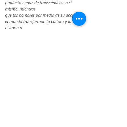
producto capaz de transcenderse a sí 
mismo, mientras
que los hombres por medio de su acción en 
el mundo transforman la cultura y la 
historia a
través de la praxis. Las situaciones límites 
deben percibirse como una frontera entre el 
ser y
el ser más en la que se encuentre el inédito 
viable que permite orientar la acción.
Vivimos en una época donde muchas 
respuestas parecen ya estar dadas, como si 
el mundo
estuviese cerrado y culminado. Sin 
embargo, es precisamente en este contexto 
que debemos
fomentar en nuestros estudiantes un 
despertar genuino hacia el mundo y hacia 
sí mismos.