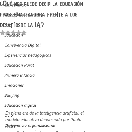
¿Qué nos puede decir la educación
Convivencia
problematizadora frente a los
Trabajo Colaborativo
desafíosde la IA?
Paz
Obtuvo NaN de 5 estrellas.
Educación
Convivencia Digital
Experiencias pedagógicas
Educación Rural
Primera infancia
Emociones
Bullying
Educación digital
En plena era de la inteligencia artificial, el 
Ocio
modelo educativo denunciado por Paulo 
Convivencia organizacional
Freire