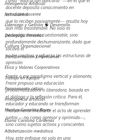
como “educación bancaria” —en el que el 
Inteligencia Artificial
docente deposita conocimiento en 
formación docente
estudiantes
que lo reciben pasivamente— resulta hoy 
Liderazgo y Gestión 🧠 Desarrollo
aún más insostenible. No solo es
pedagógicamente cuestionable, sino 
Desarrollo Personal
profundamente deshumanizante, dado que 
Cultura Organizacional
socava el
poder creativo y refuerza las estructuras de 
Transformación Empresarial
opresión.
Ética y Valores Corporativos
Frente a ese paradigma vertical y alienante, 
Trabajo en Equipo
Freire propuso una educación 
Pensamiento crítico
problematizadora o liberadora, basada en 
el diálogo y la reflexión crítica. Para él, 
Inteligencia artificial
educador y educando se transforman 
Marilyn González Reyes
mutuamente mediante el acto de aprender 
juntos —no como opresor y oprimido—, 
Diana Carolina Cárdenas
sino como sujetos activos y conscientes.
Alfabetización mediática
Hoy, este enfoque no solo en una 