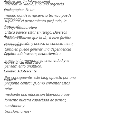
Alfabetización Informacional
alternativa viable, sino una urgencia 
pedagógica. En un
Ética
mundo donde la eficiencia técnica puede 
emociones
suplantar el pensamiento profundo, la 
formación
Trabajo colaborativo
crítica parece estar en riesgo. Diversos 
Aprendizaje
estudios indican que la IA, si bien facilita 
personalización y acceso al conocimiento, 
Pedagogía
también puede generar una dependencia 
Cerebro adolescente, neurociencia e
que
erosiona la memoria, la creatividad y el 
neurociencia educativa,
pensamiento analítico.
Cerebro Adolescente
Por consiguiente, este blog apuesta por una 
Podcats
pregunta central: ¿Cómo enfrentar estos 
retos
mediante una educación liberadora que 
fomente nuestra capacidad de pensar, 
cuestionar y
transformarnos?