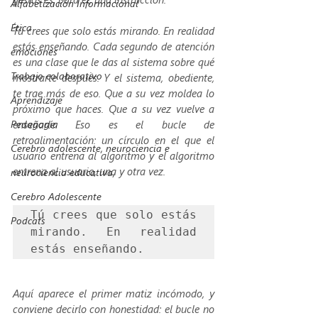
Alfabetización Informacional
Ética
Tú crees que solo estás mirando. En realidad 
estás enseñando. Cada segundo de atención 
emociones
es una clase que le das al sistema sobre qué 
Trabajo colaborativo
mostrarte después. Y el sistema, obediente, 
te trae más de eso. Que a su vez moldea lo 
Aprendizaje
próximo que haces. Que a su vez vuelve a 
Pedagogía
enseñarle. Eso es el bucle de 
retroalimentación: un círculo en el que el 
Cerebro adolescente, neurociencia e
usuario entrena al algoritmo y el algoritmo 
entrena al usuario, una y otra vez.
neurociencia educativa,
Cerebro Adolescente
Tú crees que solo estás 
Podcats
mirando. En realidad 
estás enseñando.
Aquí aparece el primer matiz incómodo, y 
conviene decirlo con honestidad: el bucle no 