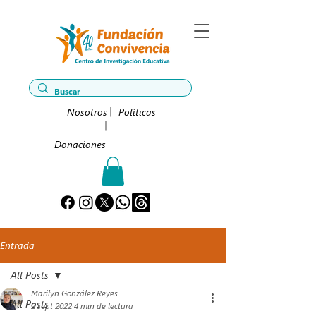
Nosotros
Políticas
Donaciones
Entrada
All Posts
Marilyn González Reyes
All Posts
2 sept 2022
4 min de lectura