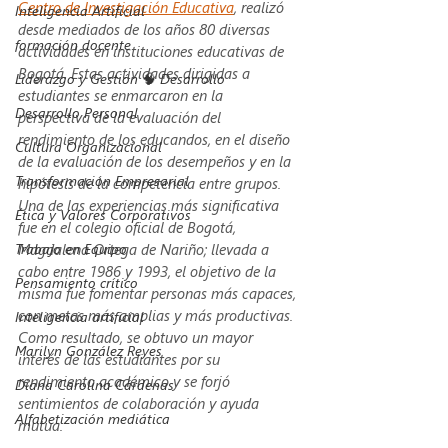
Centro de Investigación Educativa
, realizó 
Inteligencia Artificial
desde mediados de los años 80 diversas 
formación docente
actividades en instituciones educativas de 
Bogotá. Estas actividades dirigidas a 
Liderazgo y Gestión 🧠 Desarrollo
estudiantes se enmarcaron en la 
Desarrollo Personal
perspectiva de la evaluación del 
rendimiento de los educandos, en el diseño 
Cultura Organizacional
de la evaluación de los desempeños y en la 
Transformación Empresarial
hipótesis de la competencia entre grupos.
Una de las experiencias más significativa 
Ética y Valores Corporativos
fue en el colegio oficial de Bogotá, 
Trabajo en Equipo
Magdalena Ortega de Nariño; llevada a 
cabo entre 1986 y 1993, el objetivo de la 
Pensamiento crítico
misma fue fomentar personas más capaces, 
con metas más amplias y más productivas. 
Inteligencia artificial
Como resultado, se obtuvo un mayor 
Marilyn González Reyes
interés de las estudiantes por su 
rendimiento académico y se forjó 
Diana Carolina Cárdenas
sentimientos de colaboración y ayuda 
Alfabetización mediática
mutua.