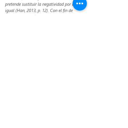
pretende sustituir la negatividad por lo 
igual (Han, 2013, p. 12). Con el fin de 
entender la dialéctica de la positividad y su 
forma de expresión, la violencia de lo 
idéntico, será necesario indicar que el autor 
Coreano pretende hacer evidente que con la 
dialéctica de la positividad se elimina no 
sólo la concepción de la negatividad 
impulsada por Hegel, también se cercenan 
formas de expresión de la negatividad más 
“positivas” en las que el otro aún se 
vislumbraba como otro, así fuera para 
evadirlo e ignorarlo y en el peor de los 
casos para eliminarlo.
Me Creo Docente
Convivencia Escolar y formación para el ejercicio de los Derechos Humanos
Academia Militar Caldas
Colegio Nacional Nicolás Esguerra
Colegio El Libertador de Bosa