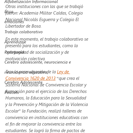
Alfabetización Informacional
Otras instituciones con las que se trabajó 
Ética
fueron: Academia Militar Caldas, Colegio 
Nacional Nicolás Esguerra y Colegio El 
emociones
Libertador de Bosa.
Trabajo colaborativo
En este momento, el trabajo colaborativo se 
Aprendizaje
presentó para los estudiantes, como la 
Pedagogía
oportunidad de socialización y de 
motivación colectiva.
Cerebro adolescente, neurociencia e
Tras la promulgación de la 
Ley de 
neurociencia educativa,
Convivencia 1620 de 2013
 “que crea el 
Cerebro Adolescente
Sistema Nacional de Convivencia Escolar y 
formación para el ejercicio de los Derechos 
Podcats
Humanos, la Educación para la Sexualidad 
y la Prevención y Mitigación de la Violencia 
Escolar” la Fundación, realizó talleres de 
convivencia en instituciones educativas con 
el fin de mejorar la convivencia entre los 
estudiantes. Se logró la firma de pactos de 