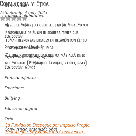
Convivencia y ética
Convivencia
Actualizado:
4 may 2023
Trabajo Colaborativo
Obtuvo NaN de 5 estrellas.
Desde el momento en que el otro me mira, yo soy 
Paz
responsable de él sin ni siquiera tener que 
Educación
tomar responsabilidades en relación con él; su 
Convivencia Digital
responsabilidad me incumbe.
Es una responsabilidad que va más allá de lo 
Experiencias pedagógicas
que yo hago. (Emmanuel Lévinas, 2000, p80)
Educación Rural
Primera infancia
Emociones
Bullying
Educación digital
Ocio
La Fundación Despegue por Impulso Propio. 
Convivencia organizacional
Fedespegue, hoy Fundación Convivencia, 